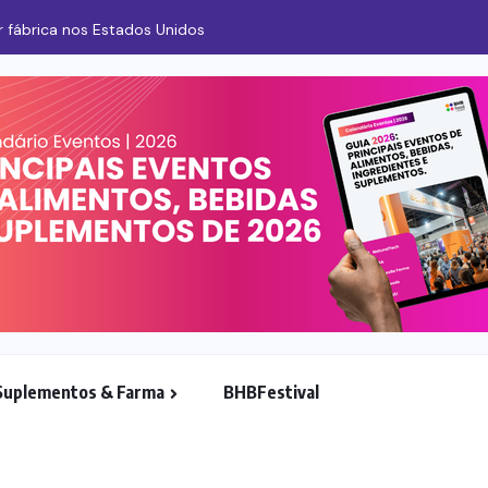
 fábrica nos Estados Unidos
Suplementos & Farma
BHBFestival