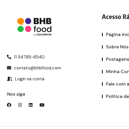
Acesso R
Página inic
Sobre Nós
11 94789-6540
Postagens
contato@bhbfood.com
Minha Co
Login na conta
Fale com 
Nos siga
Política d