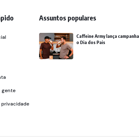
ápido
Assuntos populares
Caffeine Army lança campanha
ial
o Dia dos Pais
nta
a gente
e privacidade