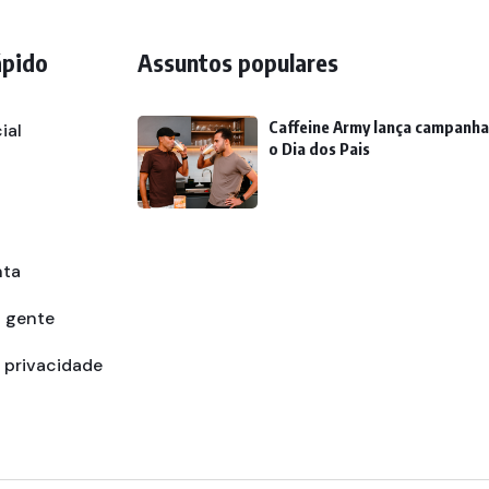
ápido
Assuntos populares
Caffeine Army lança campanha
ial
o Dia dos Pais
nta
a gente
e privacidade