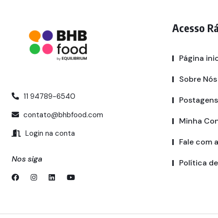
Acesso R
Página inic
Sobre Nós
11 94789-6540
Postagens
contato@bhbfood.com
Minha Co
Login na conta
Fale com 
Nos siga
Política d