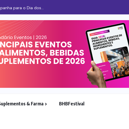
panha para o Dia dos...
Suplementos & Farma
BHBFestival