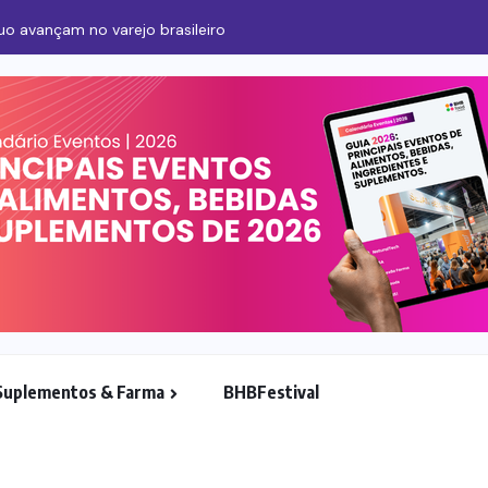
o avançam no varejo brasileiro
Suplementos & Farma
BHBFestival