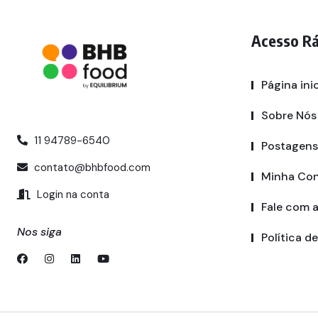
Acesso R
Página inic
Sobre Nós
11 94789-6540
Postagens
contato@bhbfood.com
Minha Co
Login na conta
Fale com 
Nos siga
Política d