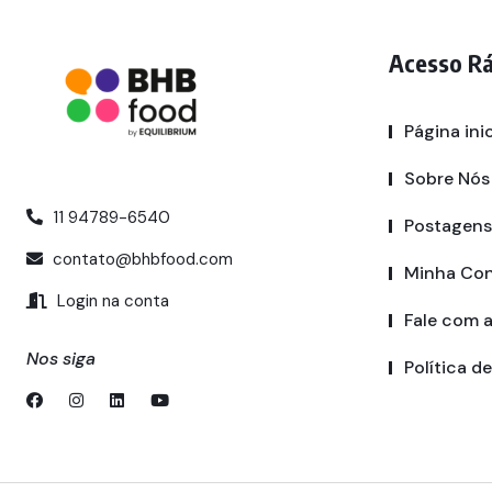
Acesso R
Página inic
Sobre Nós
11 94789-6540
Postagens
contato@bhbfood.com
Minha Co
Login na conta
Fale com 
Nos siga
Política d