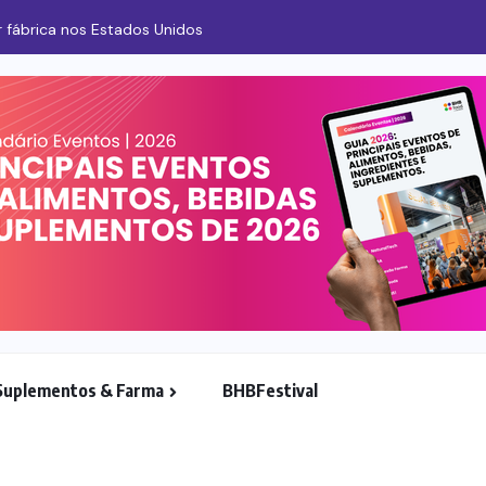
 fábrica nos Estados Unidos
Suplementos & Farma
BHBFestival