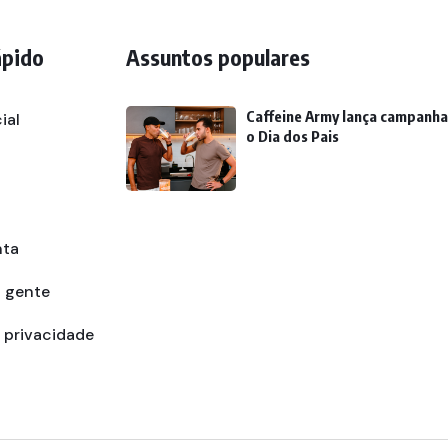
ápido
Assuntos populares
Caffeine Army lança campanha
ial
o Dia dos Pais
nta
a gente
e privacidade