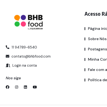
Acesso R
Página inic
Sobre Nós
11 94789-6540
Postagens
contato@bhbfood.com
Minha Co
Login na conta
Fale com 
Nos siga
Política d