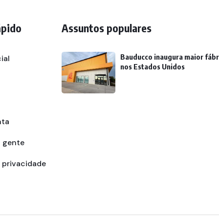
ápido
Assuntos populares
Bauducco inaugura maior fábr
ial
nos Estados Unidos
nta
a gente
e privacidade