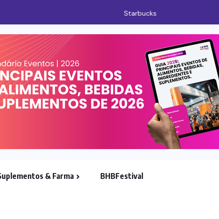
a em leite proteico no Brasil
Suplementos & Farma
BHBFestival