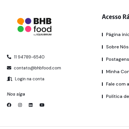
Acesso R
Página inic
Sobre Nós
11 94789-6540
Postagens
contato@bhbfood.com
Minha Co
Login na conta
Fale com 
Nos siga
Política d