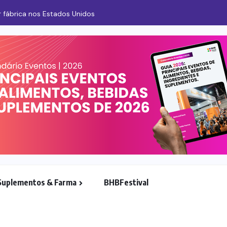
 fábrica nos Estados Unidos
Suplementos & Farma
BHBFestival