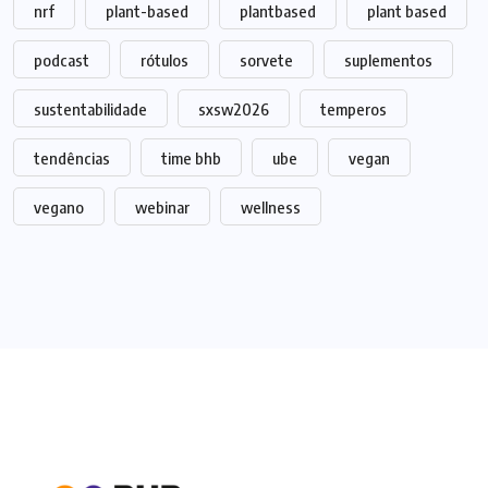
nrf
plant-based
plantbased
plant based
podcast
rótulos
sorvete
suplementos
sustentabilidade
sxsw2026
temperos
tendências
time bhb
ube
vegan
vegano
webinar
wellness