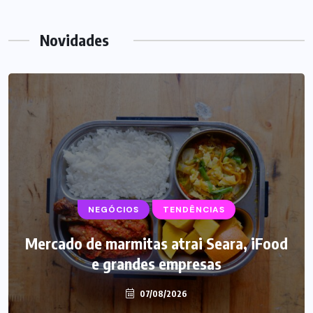
Novidades
NEGÓCIOS
SUPLEMENTOS
TENDÊNCIAS
Mercado de marmitas atrai Seara, iFood
Caffeine Army lança campanha para o
e grandes empresas
Dia dos Pais
07/08/2026
07/08/2026