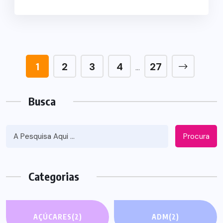
1
2
3
4
27
…
Busca
Procura
Categorias
AÇÚCARES
(2)
ADM
(2)