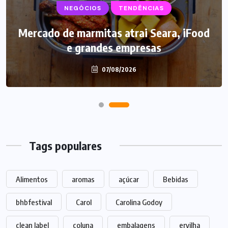
NEGÓCIOS
SUPLEMENTOS
TENDÊNCIAS
Mercado de marmitas atrai Seara, iFood
Caffeine Army lança campanha para o
e grandes empresas
Dia dos Pais
07/08/2026
07/08/2026
Tags populares
Alimentos
aromas
açúcar
Bebidas
bhbfestival
Carol
Carolina Godoy
clean label
coluna
embalagens
ervilha