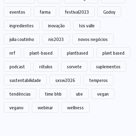
eventos
farma
festival2023
Godoy
ingredientes
inovação
Isis valle
julia coutinho
nis2023
novos negócios
nrf
plant-based
plantbased
plant based
podcast
rótulos
sorvete
suplementos
sustentabilidade
sxsw2026
temperos
tendências
time bhb
ube
vegan
vegano
webinar
wellness