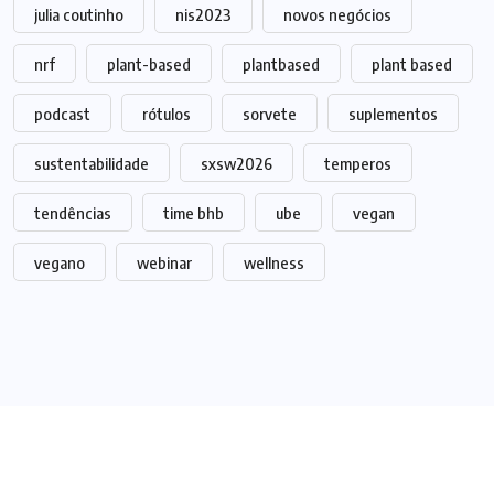
julia coutinho
nis2023
novos negócios
nrf
plant-based
plantbased
plant based
podcast
rótulos
sorvete
suplementos
sustentabilidade
sxsw2026
temperos
tendências
time bhb
ube
vegan
vegano
webinar
wellness