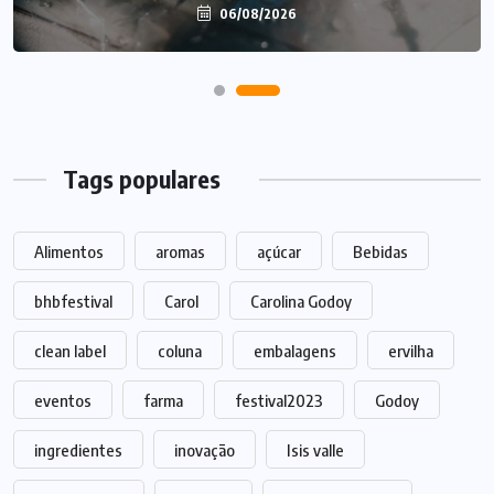
06/08/2026
06/08/2026
Tags populares
Alimentos
aromas
açúcar
Bebidas
bhbfestival
Carol
Carolina Godoy
clean label
coluna
embalagens
ervilha
eventos
farma
festival2023
Godoy
ingredientes
inovação
Isis valle