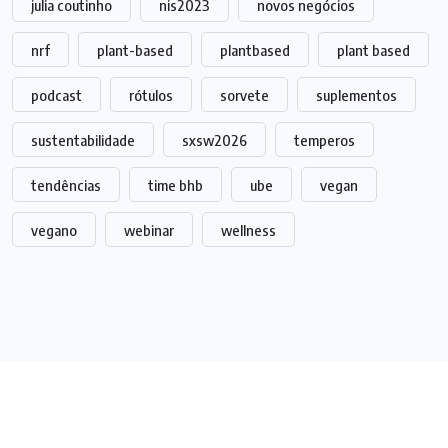
julia coutinho
nis2023
novos negócios
nrf
plant-based
plantbased
plant based
podcast
rótulos
sorvete
suplementos
sustentabilidade
sxsw2026
temperos
tendências
time bhb
ube
vegan
vegano
webinar
wellness