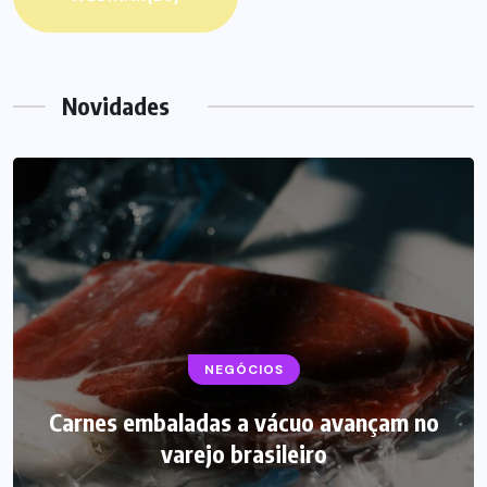
Novidades
BEBIDAS
NEGÓCIOS
LANÇAMENTOS
Carnes embaladas a vácuo avançam no
Starbucks aposta em leite proteico no
varejo brasileiro
Brasil