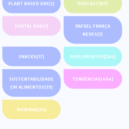
PLANT BASED DAY
(2)
PODCAST
(87)
PORTAL BHB
(1)
RAFAEL FRANÇA
NEVES
(1)
SNACKS
(17)
SUPLEMENTOS
(264)
SUSTENTABILIDADE
TENDÊNCIAS
(404)
EM ALIMENTOS
(19)
WEBINAR
(26)