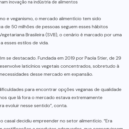
nam inovação na indústria de alimentos
mo e veganismo, o mercado alimentício tem sido
erca de 50 milhões de pessoas seguem esses hábitos
egetariana Brasileira (SVB), o cenário é marcado por uma
esses estilos de vida.
m se destacado. Fundada em 2019 por Paola Stier, de 29
esenvolve laticínios vegetais concentrados, sobretudo à
as necessidades desse mercado em expansão.
 dificuldades para encontrar opções veganas de qualidade
imos que lá fora o mercado estava extremamente
ra evoluir nesse sentido”, conta.
o casal decidiu empreender no setor alimentício. “Era
sem certificações e produtos adequados, que conseguissem