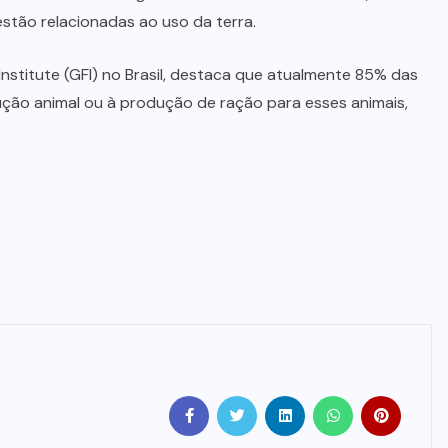
estão relacionadas ao uso da terra.
nstitute (GFI) no Brasil, destaca que atualmente 85% das
ução animal ou à produção de ração para esses animais,
BEBIDAS
LANÇAMENTOS
Starbucks aposta em leite
proteico no Brasil
06/08/2026