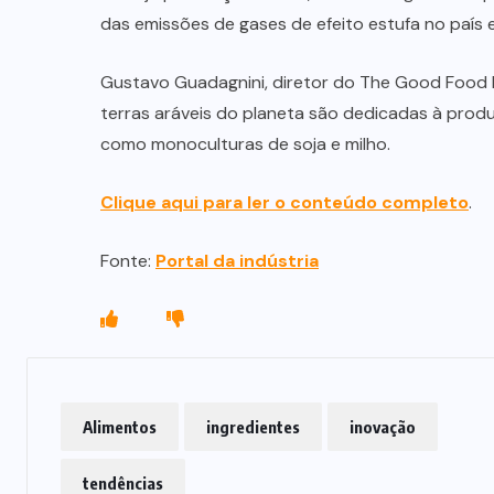
das emissões de gases de efeito estufa no país 
Gustavo Guadagnini, diretor do The Good Food I
terras aráveis do planeta são dedicadas à prod
como monoculturas de soja e milho.
Clique aqui para ler o conteúdo completo
.
Fonte:
Portal da indústria
NEGÓCIOS
Carnes embaladas a vácuo
avançam no varejo brasileiro
Alimentos
ingredientes
inovação
06/08/2026
tendências