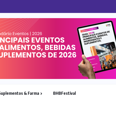
para alta de custos...
Suplementos & Farma
BHBFestival