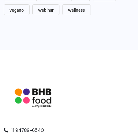
vegano
webinar
wellness
11 94789-6540