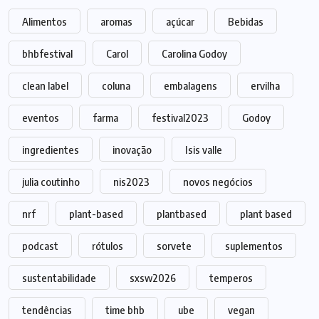
Alimentos
aromas
açúcar
Bebidas
bhbfestival
Carol
Carolina Godoy
clean label
coluna
embalagens
ervilha
eventos
farma
festival2023
Godoy
ingredientes
inovação
Isis valle
julia coutinho
nis2023
novos negócios
nrf
plant-based
plantbased
plant based
podcast
rótulos
sorvete
suplementos
sustentabilidade
sxsw2026
temperos
tendências
time bhb
ube
vegan