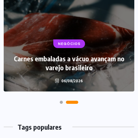
BEBIDAS
NEGÓCIOS
LANÇAMENTOS
Carnes embaladas a vácuo avançam no
Starbucks aposta em leite proteico no
varejo brasileiro
Brasil
06/08/2026
06/08/2026
Tags populares