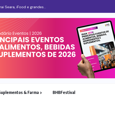
i Seara, iFood e grandes...
Suplementos & Farma
BHBFestival