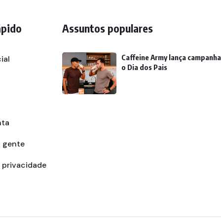
ápido
Assuntos populares
Caffeine Army lança campanha
ial
o Dia dos Pais
nta
a gente
e privacidade