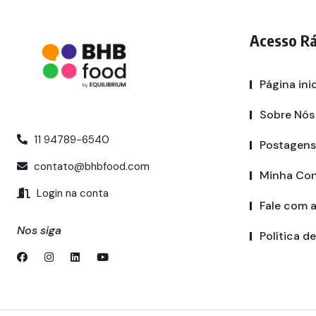
Acesso R
Página inic
Sobre Nós
11 94789-6540
Postagens
contato@bhbfood.com
Minha Co
Login na conta
Fale com 
Nos siga
Política d