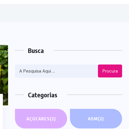
Busca
Procura
Categorias
AÇÚCARES
(2)
ADM
(2)