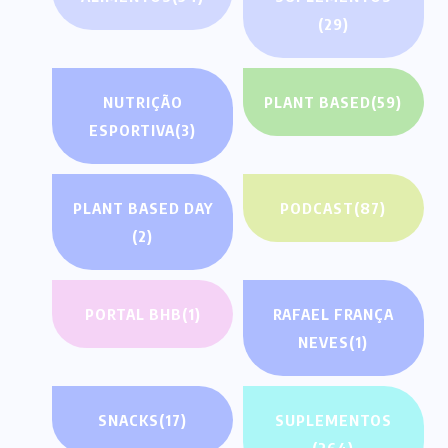
(29)
NUTRIÇÃO
PLANT BASED
(59)
ESPORTIVA
(3)
PLANT BASED DAY
PODCAST
(87)
(2)
PORTAL BHB
(1)
RAFAEL FRANÇA
NEVES
(1)
SNACKS
(17)
SUPLEMENTOS