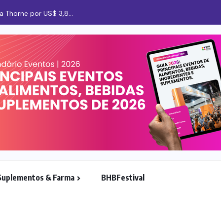
 Thorne por US$ 3,8...
Suplementos & Farma
BHBFestival