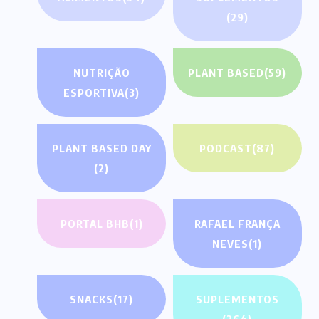
(29)
NUTRIÇÃO
PLANT BASED
(59)
ESPORTIVA
(3)
PLANT BASED DAY
PODCAST
(87)
(2)
PORTAL BHB
(1)
RAFAEL FRANÇA
NEVES
(1)
SNACKS
(17)
SUPLEMENTOS