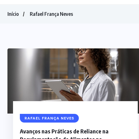
Início
Rafael França Neves
RAFAEL FRANÇA NEVES
Avanços nas Práticas de Reliance na