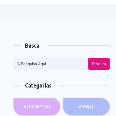
Busca
Procura
Categorias
AÇÚCARES
(2)
ADM
(2)