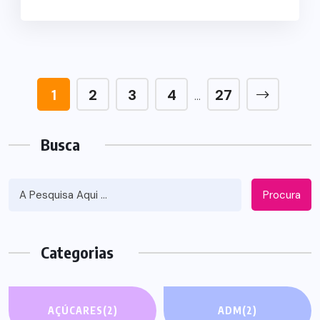
1
2
3
4
27
…
Busca
Procura
Categorias
AÇÚCARES
(2)
ADM
(2)