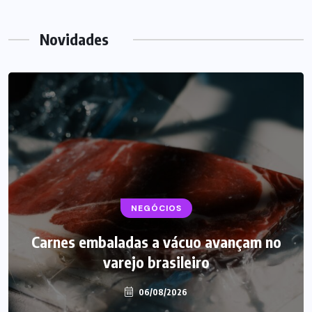
Novidades
BEBIDAS
NEGÓCIOS
LANÇAMENTOS
Carnes embaladas a vácuo avançam no
Starbucks aposta em leite proteico no
varejo brasileiro
Brasil
06/08/2026
06/08/2026