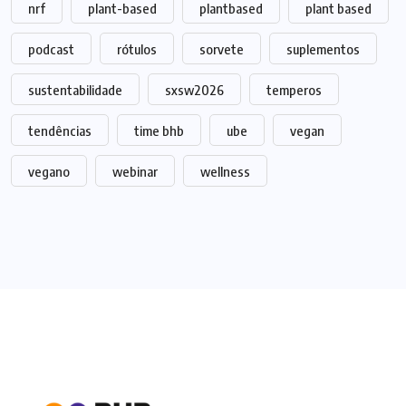
nrf
plant-based
plantbased
plant based
podcast
rótulos
sorvete
suplementos
sustentabilidade
sxsw2026
temperos
tendências
time bhb
ube
vegan
vegano
webinar
wellness