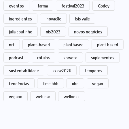
eventos
farma
festival2023
Godoy
ingredientes
inovação
Isis valle
julia coutinho
nis2023
novos negócios
nrf
plant-based
plantbased
plant based
podcast
rótulos
sorvete
suplementos
sustentabilidade
sxsw2026
temperos
tendências
time bhb
ube
vegan
vegano
webinar
wellness