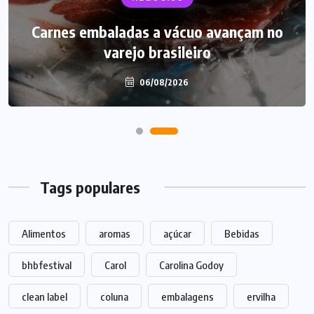
Carnes embaladas a vácuo avançam no
Starbucks aposta em leite proteico no
varejo brasileiro
Brasil
06/08/2026
06/08/2026
Tags populares
Alimentos
aromas
açúcar
Bebidas
bhbfestival
Carol
Carolina Godoy
clean label
coluna
embalagens
ervilha