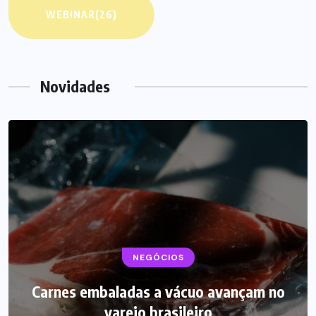
WEBINAR
(26)
Novidades
BEBIDAS
LANÇAMENTOS
Starbucks aposta em leite proteico no
Brasil