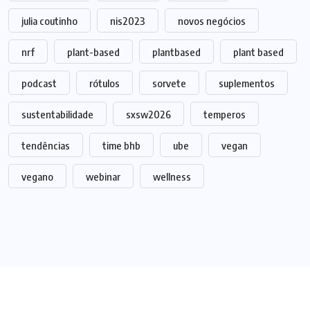
julia coutinho
nis2023
novos negócios
nrf
plant-based
plantbased
plant based
podcast
rótulos
sorvete
suplementos
sustentabilidade
sxsw2026
temperos
tendências
time bhb
ube
vegan
vegano
webinar
wellness