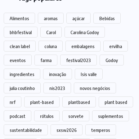
Alimentos
aromas
açúcar
Bebidas
bhbfestival
Carol
Carolina Godoy
clean label
coluna
embalagens
ervilha
eventos
farma
festival2023
Godoy
ingredientes
inovação
Isis valle
julia coutinho
nis2023
novos negócios
nrf
plant-based
plantbased
plant based
podcast
rótulos
sorvete
suplementos
sustentabilidade
sxsw2026
temperos