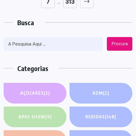
7
313
…
Busca
Procura
Categorias
AÇÚCARES
(2)
ADM
(2)
APAS SHOW
(9)
BEBIDAS
(148)