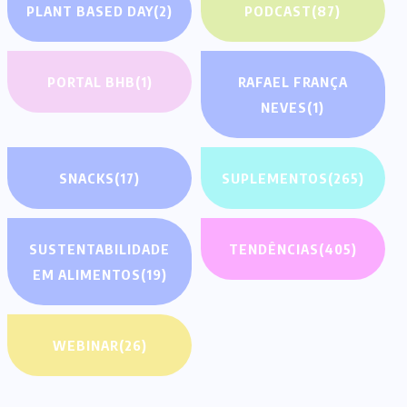
PLANT BASED DAY
(2)
PODCAST
(87)
PORTAL BHB
(1)
RAFAEL FRANÇA
NEVES
(1)
SNACKS
(17)
SUPLEMENTOS
(265)
SUSTENTABILIDADE
TENDÊNCIAS
(405)
EM ALIMENTOS
(19)
WEBINAR
(26)