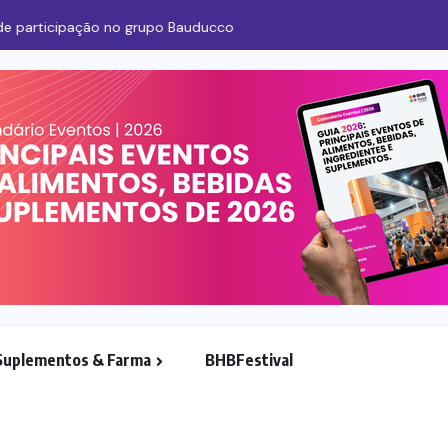
 participação no grupo Bauducco
Suplementos & Farma
BHBFestival