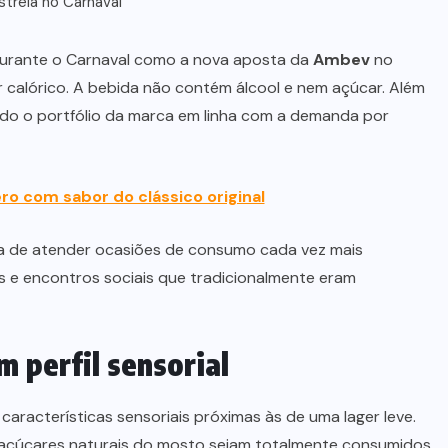
streia no Carnaval
durante o Carnaval como a nova aposta da
Ambev
no
 calórico. A bebida não contém álcool e nem açúcar. Além
iando o portfólio da marca em linha com a demanda por
ero com sabor do clássico original
a de atender ocasiões de consumo cada vez mais
ais e encontros sociais que tradicionalmente eram
 perfil sensorial
 características sensoriais próximas às de uma lager leve.
s açúcares naturais do mosto sejam totalmente consumidos