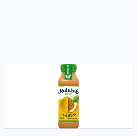
NEGÓCIOS
TENDÊNCIAS
Mercado de marmitas atrai Seara,
iFood e grandes empresas
07/08/2026