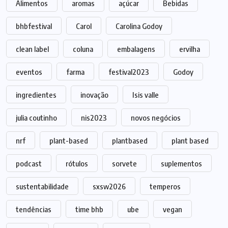
Alimentos
aromas
açúcar
Bebidas
bhbfestival
Carol
Carolina Godoy
clean label
coluna
embalagens
ervilha
eventos
farma
festival2023
Godoy
ingredientes
inovação
Isis valle
julia coutinho
nis2023
novos negócios
nrf
plant-based
plantbased
plant based
podcast
rótulos
sorvete
suplementos
sustentabilidade
sxsw2026
temperos
tendências
time bhb
ube
vegan