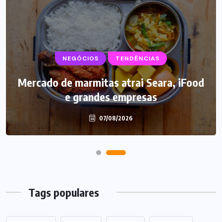
NEGÓCIOS
SUPLEMENTOS
TENDÊNCIAS
Mercado de marmitas atrai Seara, iFood
Caffeine Army lança campanha para o
e grandes empresas
Dia dos Pais
07/08/2026
07/08/2026
Tags populares