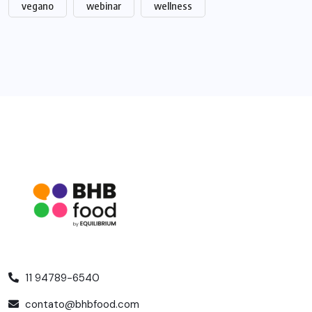
vegano
webinar
wellness
11 94789-6540
contato@bhbfood.com