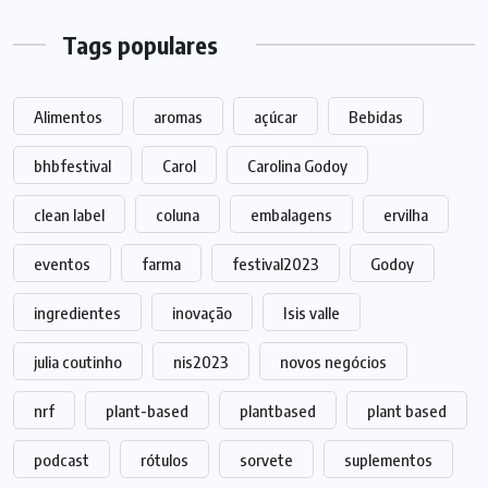
Tags populares
Alimentos
aromas
açúcar
Bebidas
bhbfestival
Carol
Carolina Godoy
clean label
coluna
embalagens
ervilha
eventos
farma
festival2023
Godoy
ingredientes
inovação
Isis valle
julia coutinho
nis2023
novos negócios
nrf
plant-based
plantbased
plant based
podcast
rótulos
sorvete
suplementos