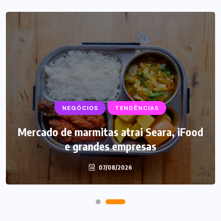
NEGÓCIOS
SUPLEMENTOS
TENDÊNCIAS
Mercado de marmitas atrai Seara, iFood
Caffeine Army lança campanha para o
e grandes empresas
Dia dos Pais
07/08/2026
07/08/2026