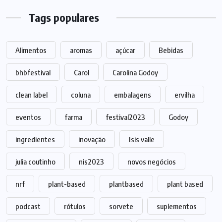
Tags populares
Alimentos
aromas
açúcar
Bebidas
bhbfestival
Carol
Carolina Godoy
clean label
coluna
embalagens
ervilha
eventos
farma
festival2023
Godoy
ingredientes
inovação
Isis valle
julia coutinho
nis2023
novos negócios
nrf
plant-based
plantbased
plant based
podcast
rótulos
sorvete
suplementos