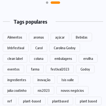
Tags populares
Alimentos
aromas
açúcar
Bebidas
bhbfestival
Carol
Carolina Godoy
clean label
coluna
embalagens
ervilha
eventos
farma
festival2023
Godoy
ingredientes
inovação
Isis valle
julia coutinho
nis2023
novos negócios
nrf
plant-based
plantbased
plant based