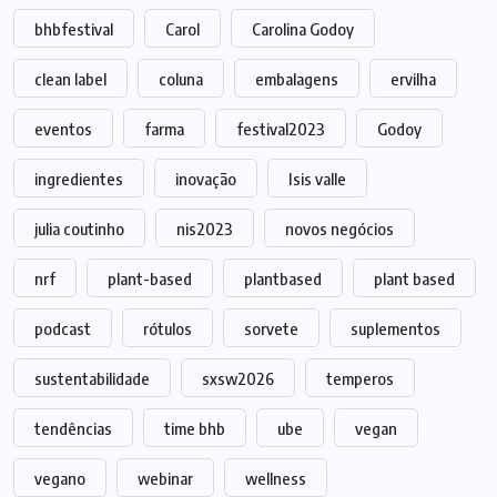
bhbfestival
Carol
Carolina Godoy
clean label
coluna
embalagens
ervilha
eventos
farma
festival2023
Godoy
ingredientes
inovação
Isis valle
julia coutinho
nis2023
novos negócios
nrf
plant-based
plantbased
plant based
podcast
rótulos
sorvete
suplementos
sustentabilidade
sxsw2026
temperos
tendências
time bhb
ube
vegan
vegano
webinar
wellness