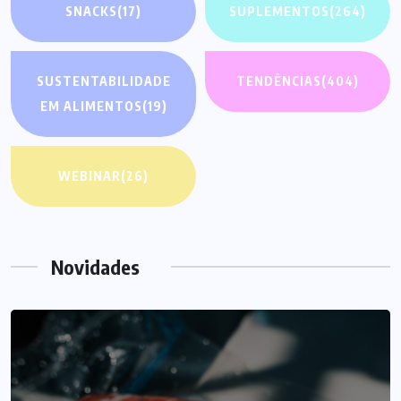
SNACKS
(17)
SUPLEMENTOS
(264)
SUSTENTABILIDADE
TENDÊNCIAS
(404)
EM ALIMENTOS
(19)
WEBINAR
(26)
Novidades