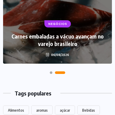
BEBIDAS
NEGÓCIOS
LANÇAMENTOS
Carnes embaladas a vácuo avançam no
Starbucks aposta em leite proteico no
varejo brasileiro
Brasil
06/08/2026
06/08/2026
Tags populares
Alimentos
aromas
açúcar
Bebidas