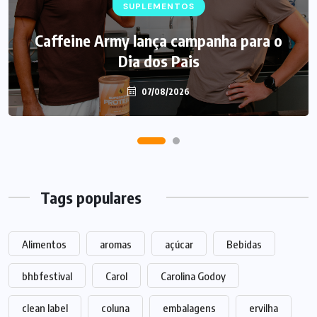
NEGÓCIOS
SUPLEMENTOS
TENDÊNCIAS
Mercado de marmitas atrai Seara, iFood
Caffeine Army lança campanha para o
e grandes empresas
Dia dos Pais
07/08/2026
07/08/2026
Tags populares
Alimentos
aromas
açúcar
Bebidas
bhbfestival
Carol
Carolina Godoy
clean label
coluna
embalagens
ervilha