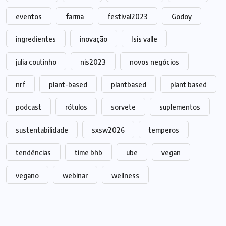
eventos
farma
festival2023
Godoy
ingredientes
inovação
Isis valle
julia coutinho
nis2023
novos negócios
nrf
plant-based
plantbased
plant based
podcast
rótulos
sorvete
suplementos
sustentabilidade
sxsw2026
temperos
tendências
time bhb
ube
vegan
vegano
webinar
wellness