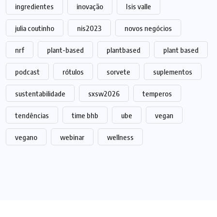
ingredientes
inovação
Isis valle
julia coutinho
nis2023
novos negócios
nrf
plant-based
plantbased
plant based
podcast
rótulos
sorvete
suplementos
sustentabilidade
sxsw2026
temperos
tendências
time bhb
ube
vegan
vegano
webinar
wellness