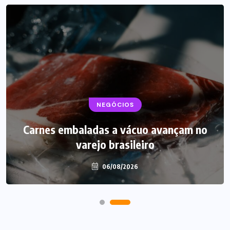
BEBIDAS
NEGÓCIOS
LANÇAMENTOS
Carnes embaladas a vácuo avançam no
Starbucks aposta em leite proteico no
varejo brasileiro
Brasil
06/08/2026
06/08/2026