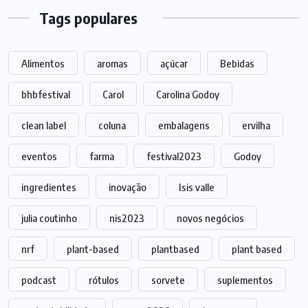
Tags populares
Alimentos
aromas
açúcar
Bebidas
bhbfestival
Carol
Carolina Godoy
clean label
coluna
embalagens
ervilha
eventos
farma
festival2023
Godoy
ingredientes
inovação
Isis valle
julia coutinho
nis2023
novos negócios
nrf
plant-based
plantbased
plant based
podcast
rótulos
sorvete
suplementos