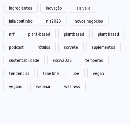
ingredientes
inovação
Isis valle
julia coutinho
nis2023
novos negócios
nrf
plant-based
plantbased
plant based
podcast
rótulos
sorvete
suplementos
sustentabilidade
sxsw2026
temperos
tendências
time bhb
ube
vegan
vegano
webinar
wellness