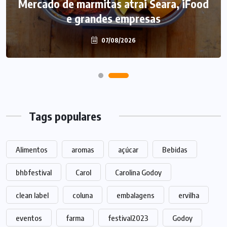
Mercado de marmitas atrai Seara, iFood
Caffeine Army lança campanha para o
e grandes empresas
Dia dos Pais
07/08/2026
07/08/2026
Tags populares
Alimentos
aromas
açúcar
Bebidas
bhbfestival
Carol
Carolina Godoy
clean label
coluna
embalagens
ervilha
eventos
farma
festival2023
Godoy