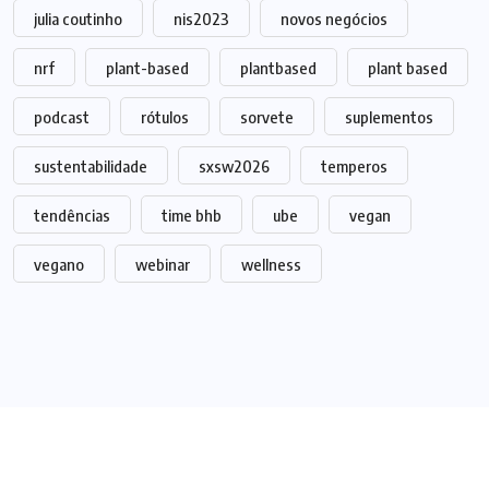
julia coutinho
nis2023
novos negócios
nrf
plant-based
plantbased
plant based
podcast
rótulos
sorvete
suplementos
sustentabilidade
sxsw2026
temperos
tendências
time bhb
ube
vegan
vegano
webinar
wellness