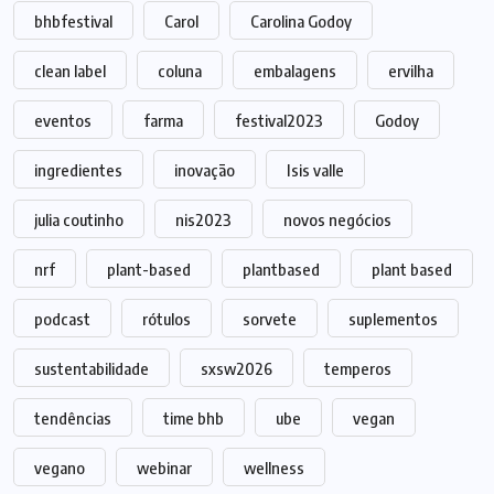
bhbfestival
Carol
Carolina Godoy
clean label
coluna
embalagens
ervilha
eventos
farma
festival2023
Godoy
ingredientes
inovação
Isis valle
julia coutinho
nis2023
novos negócios
nrf
plant-based
plantbased
plant based
podcast
rótulos
sorvete
suplementos
sustentabilidade
sxsw2026
temperos
tendências
time bhb
ube
vegan
vegano
webinar
wellness