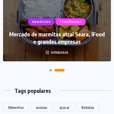
NEGÓCIOS
SUPLEMENTOS
TENDÊNCIAS
Mercado de marmitas atrai Seara, iFood
Caffeine Army lança campanha para o
e grandes empresas
Dia dos Pais
07/08/2026
07/08/2026
Tags populares
Alimentos
aromas
açúcar
Bebidas