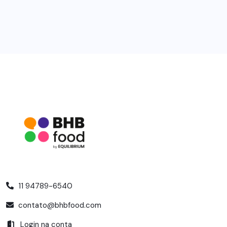
11 94789-6540
contato@bhbfood.com
Login na conta