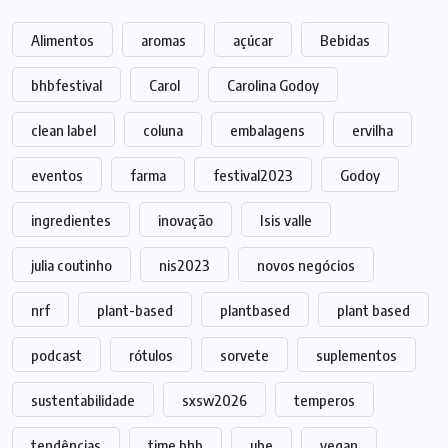
Alimentos
aromas
açúcar
Bebidas
bhbfestival
Carol
Carolina Godoy
clean label
coluna
embalagens
ervilha
eventos
farma
festival2023
Godoy
ingredientes
inovação
Isis valle
julia coutinho
nis2023
novos negócios
nrf
plant-based
plantbased
plant based
podcast
rótulos
sorvete
suplementos
sustentabilidade
sxsw2026
temperos
tendências
time bhb
ube
vegan