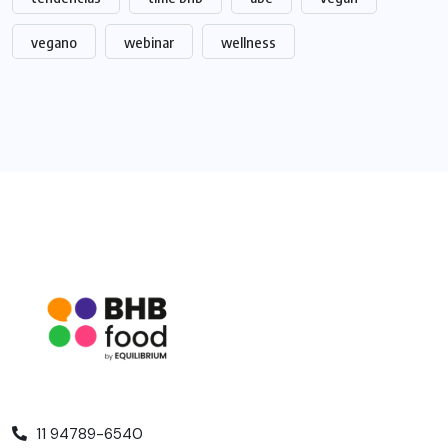
vegano
webinar
wellness
11 94789-6540