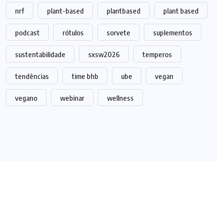
nrf
plant-based
plantbased
plant based
podcast
rótulos
sorvete
suplementos
sustentabilidade
sxsw2026
temperos
tendências
time bhb
ube
vegan
vegano
webinar
wellness