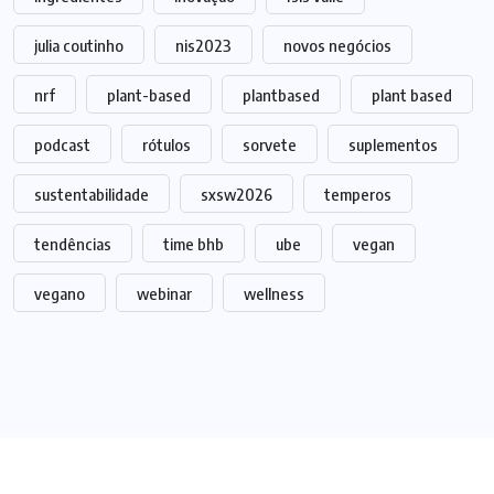
julia coutinho
nis2023
novos negócios
nrf
plant-based
plantbased
plant based
podcast
rótulos
sorvete
suplementos
sustentabilidade
sxsw2026
temperos
tendências
time bhb
ube
vegan
vegano
webinar
wellness