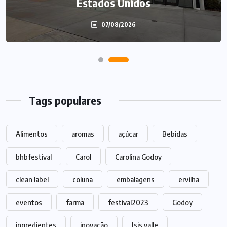
Estados Unidos
07/08/2026
Tags populares
Alimentos
aromas
açúcar
Bebidas
bhbfestival
Carol
Carolina Godoy
clean label
coluna
embalagens
ervilha
eventos
farma
festival2023
Godoy
ingredientes
inovação
Isis valle