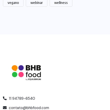
vegano
webinar
wellness
11 94789-6540
contato@bhbfood.com