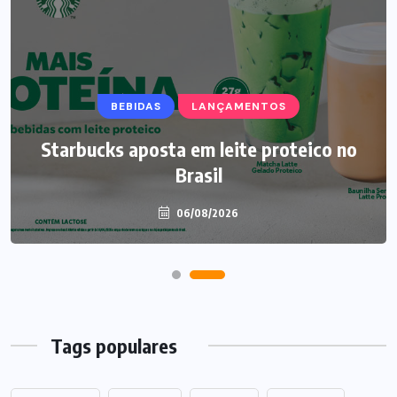
BEBIDAS
NEGÓCIOS
LANÇAMENTOS
Nestlé avalia compra de participação no
Starbucks aposta em leite proteico no
grupo Bauducco
Brasil
06/08/2026
07/08/2026
Tags populares