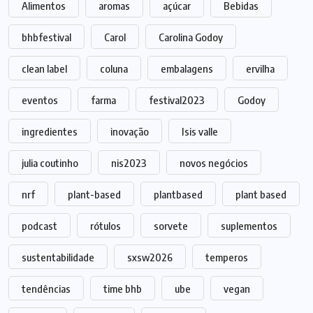
Alimentos
aromas
açúcar
Bebidas
bhbfestival
Carol
Carolina Godoy
clean label
coluna
embalagens
ervilha
eventos
farma
festival2023
Godoy
ingredientes
inovação
Isis valle
julia coutinho
nis2023
novos negócios
nrf
plant-based
plantbased
plant based
podcast
rótulos
sorvete
suplementos
sustentabilidade
sxsw2026
temperos
tendências
time bhb
ube
vegan