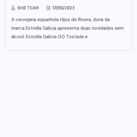
BHB TEAM
17/05/2023
A cervejaria espanhola Hijos de Rivera, dona da
marca Estrella Galicia apresenta duas novidades sem
álcool: Estrella Galicia 0.0 Tostada e
NEGÓCIOS
P&G anuncia aquisição da Thorne
por US$ 3,8 bilhões
05/08/2026