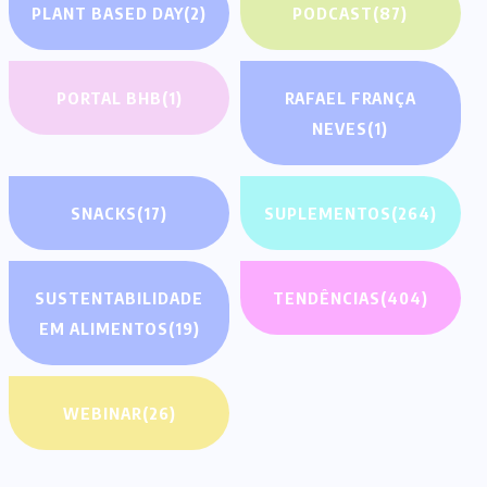
PLANT BASED DAY
(2)
PODCAST
(87)
PORTAL BHB
(1)
RAFAEL FRANÇA
NEVES
(1)
SNACKS
(17)
SUPLEMENTOS
(264)
SUSTENTABILIDADE
TENDÊNCIAS
(404)
EM ALIMENTOS
(19)
WEBINAR
(26)