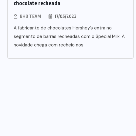
chocolate recheada
BHB TEAM
17/05/2023
A fabricante de chocolates Hershey’s entra no
segmento de barras recheadas com o Special Milk. A
novidade chega com recheio nos
EVENTOS
NOTÍCIAS
e
Fi Innovation Awards 2026 revela
tendências da indústria
05/08/2026