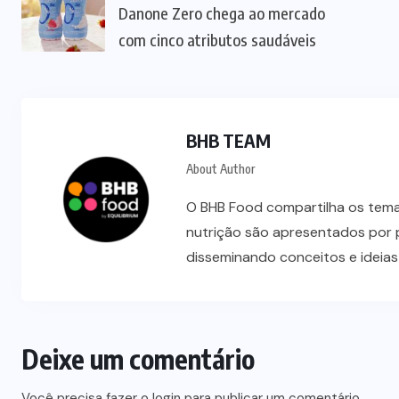
Danone Zero chega ao mercado
com cinco atributos saudáveis
BHB TEAM
About Author
O BHB Food compartilha os temas
nutrição são apresentados por 
disseminando conceitos e ideia
Deixe um comentário
Você precisa fazer o
login
para publicar um comentário.