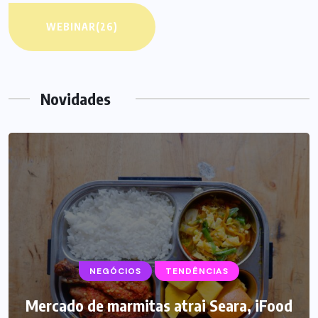
WEBINAR
(26)
Novidades
NEGÓCIOS
SUPLEMENTOS
TENDÊNCIAS
Mercado de marmitas atrai Seara, iFood
Caffeine Army lança campanha para o