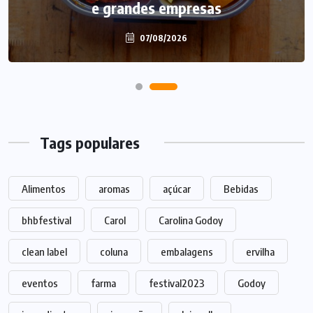
e grandes empresas
Dia dos Pais
07/08/2026
07/08/2026
Tags populares
Alimentos
aromas
açúcar
Bebidas
bhbfestival
Carol
Carolina Godoy
clean label
coluna
embalagens
ervilha
eventos
farma
festival2023
Godoy