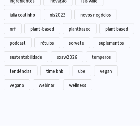
ingredientes
inovação
Isis valle
julia coutinho
nis2023
novos negócios
nrf
plant-based
plantbased
plant based
podcast
rótulos
sorvete
suplementos
sustentabilidade
sxsw2026
temperos
tendências
time bhb
ube
vegan
vegano
webinar
wellness