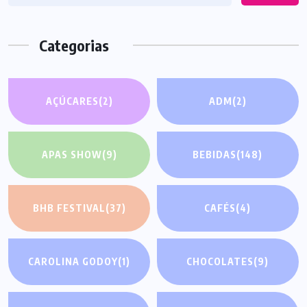
Categorias
AÇÚCARES
(2)
ADM
(2)
APAS SHOW
(9)
BEBIDAS
(148)
BHB FESTIVAL
(37)
CAFÉS
(4)
CAROLINA GODOY
(1)
CHOCOLATES
(9)