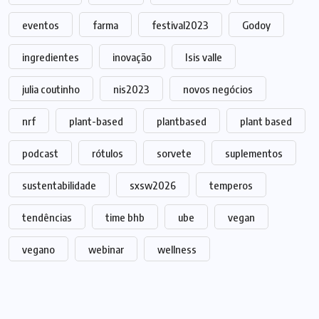
eventos
farma
festival2023
Godoy
ingredientes
inovação
Isis valle
julia coutinho
nis2023
novos negócios
nrf
plant-based
plantbased
plant based
podcast
rótulos
sorvete
suplementos
sustentabilidade
sxsw2026
temperos
tendências
time bhb
ube
vegan
vegano
webinar
wellness