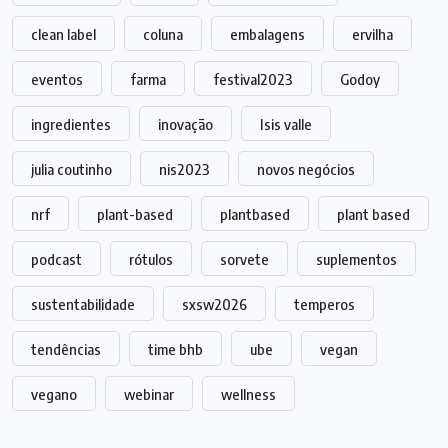
clean label
coluna
embalagens
ervilha
eventos
farma
festival2023
Godoy
ingredientes
inovação
Isis valle
julia coutinho
nis2023
novos negócios
nrf
plant-based
plantbased
plant based
podcast
rótulos
sorvete
suplementos
sustentabilidade
sxsw2026
temperos
tendências
time bhb
ube
vegan
vegano
webinar
wellness