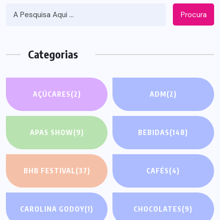
Procura
Categorias
AÇÚCARES
(2)
ADM
(2)
APAS SHOW
(9)
BEBIDAS
(148)
BHB FESTIVAL
(37)
CAFÉS
(4)
CAROLINA GODOY
(1)
CHOCOLATES
(9)