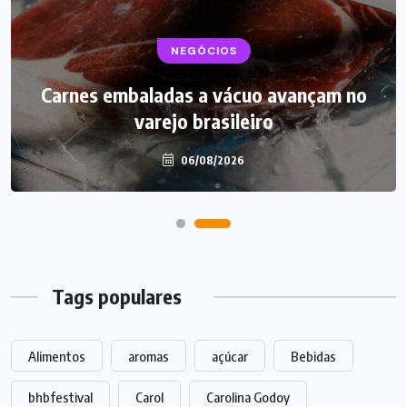
BEBIDAS
NEGÓCIOS
LANÇAMENTOS
Carnes embaladas a vácuo avançam no
Starbucks aposta em leite proteico no
varejo brasileiro
Brasil
06/08/2026
06/08/2026
Tags populares
Alimentos
aromas
açúcar
Bebidas
bhbfestival
Carol
Carolina Godoy