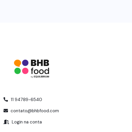
11 94789-6540
contato@bhbfood.com
Login na conta