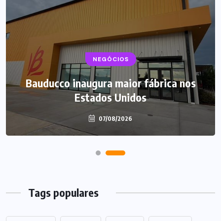
NEGÓCIOS
NEGÓCIOS
TENDÊNCIAS
Mercado de marmitas atrai Seara, iFood
Bauducco inaugura maior fábrica nos
e grandes empresas
Estados Unidos
07/08/2026
07/08/2026
Tags populares