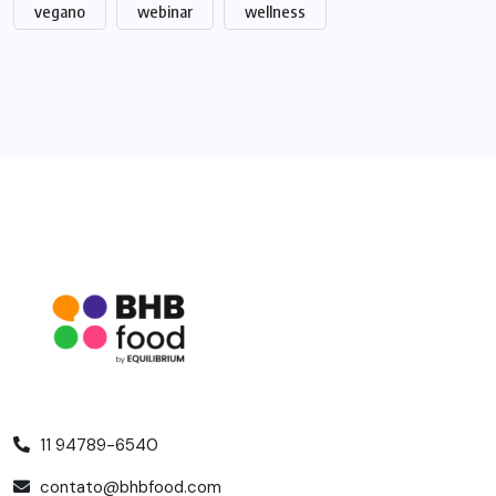
vegano
webinar
wellness
11 94789-6540
contato@bhbfood.com