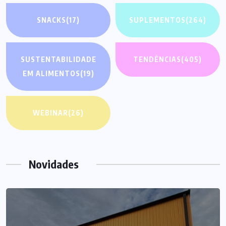
SNACKS
(17)
SUPLEMENTOS
(264)
SUSTENTABILIDADE
TENDÊNCIAS
(405)
EM ALIMENTOS
(19)
WEBINAR
(26)
Novidades