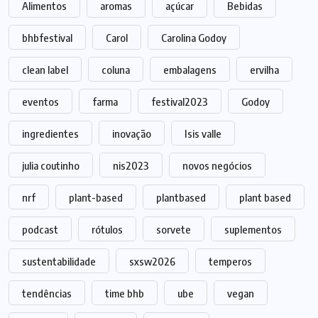
Alimentos
aromas
açúcar
Bebidas
bhbfestival
Carol
Carolina Godoy
clean label
coluna
embalagens
ervilha
eventos
farma
festival2023
Godoy
ingredientes
inovação
Isis valle
julia coutinho
nis2023
novos negócios
nrf
plant-based
plantbased
plant based
podcast
rótulos
sorvete
suplementos
sustentabilidade
sxsw2026
temperos
tendências
time bhb
ube
vegan