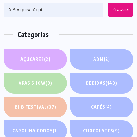
Procura
Categorias
AÇÚCARES
(2)
ADM
(2)
APAS SHOW
(9)
BEBIDAS
(148)
BHB FESTIVAL
(37)
CAFÉS
(4)
CAROLINA GODOY
(1)
CHOCOLATES
(9)