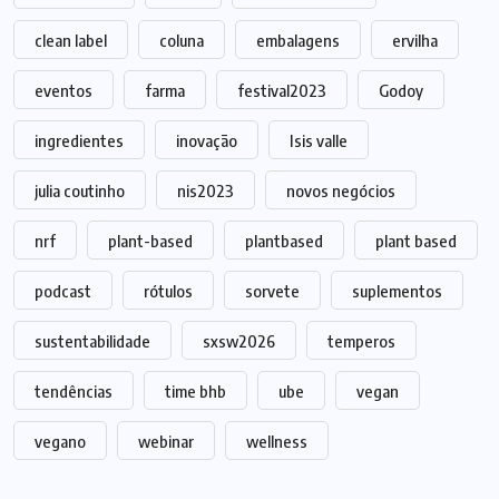
clean label
coluna
embalagens
ervilha
eventos
farma
festival2023
Godoy
ingredientes
inovação
Isis valle
julia coutinho
nis2023
novos negócios
nrf
plant-based
plantbased
plant based
podcast
rótulos
sorvete
suplementos
sustentabilidade
sxsw2026
temperos
tendências
time bhb
ube
vegan
vegano
webinar
wellness