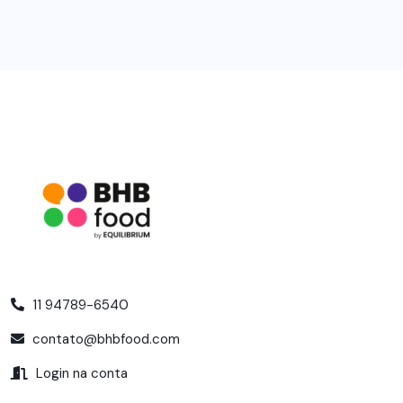
11 94789-6540
contato@bhbfood.com
Login na conta