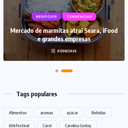
NEGÓCIOS
SUPLEMENTOS
TENDÊNCIAS
Mercado de marmitas atrai Seara, iFood
Caffeine Army lança campanha para o
e grandes empresas
Dia dos Pais
07/08/2026
07/08/2026
Tags populares
Alimentos
aromas
açúcar
Bebidas
bhbfestival
Carol
Carolina Godoy