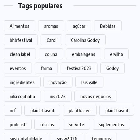
Tags populares
Alimentos
aromas
açúcar
Bebidas
bhbfestival
Carol
Carolina Godoy
clean label
coluna
embalagens
ervilha
eventos
farma
festival2023
Godoy
ingredientes
inovação
Isis valle
julia coutinho
nis2023
novos negócios
nrf
plant-based
plantbased
plant based
podcast
rótulos
sorvete
suplementos
sustentabilidade
sxsw2026
temperos