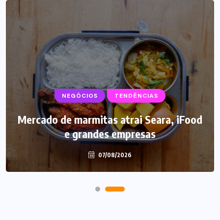
NEGÓCIOS
SUPLEMENTOS
TENDÊNCIAS
Mercado de marmitas atrai Seara, iFood
Caffeine Army lança campanha para o
e grandes empresas
Dia dos Pais
07/08/2026
07/08/2026