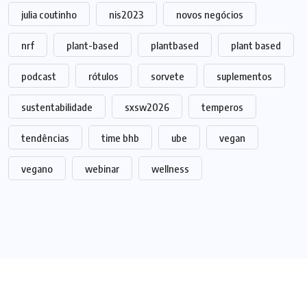
julia coutinho
nis2023
novos negócios
nrf
plant-based
plantbased
plant based
podcast
rótulos
sorvete
suplementos
sustentabilidade
sxsw2026
temperos
tendências
time bhb
ube
vegan
vegano
webinar
wellness