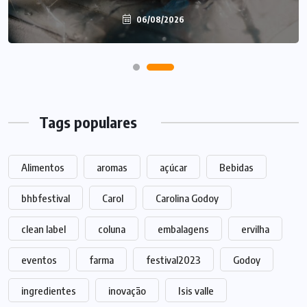
06/08/2026
06/08/2026
Tags populares
Alimentos
aromas
açúcar
Bebidas
bhbfestival
Carol
Carolina Godoy
clean label
coluna
embalagens
ervilha
eventos
farma
festival2023
Godoy
ingredientes
inovação
Isis valle