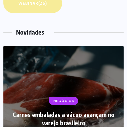
WEBINAR
(26)
Novidades
BEBIDAS
NEGÓCIOS
LANÇAMENTOS
Carnes embaladas a vácuo avançam no
Starbucks aposta em leite proteico no
varejo brasileiro
Brasil