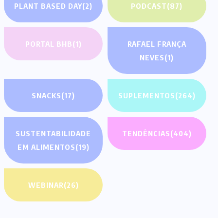
PLANT BASED DAY
(2)
PODCAST
(87)
PORTAL BHB
(1)
RAFAEL FRANÇA
NEVES
(1)
SNACKS
(17)
SUPLEMENTOS
(264)
SUSTENTABILIDADE
TENDÊNCIAS
(404)
EM ALIMENTOS
(19)
WEBINAR
(26)