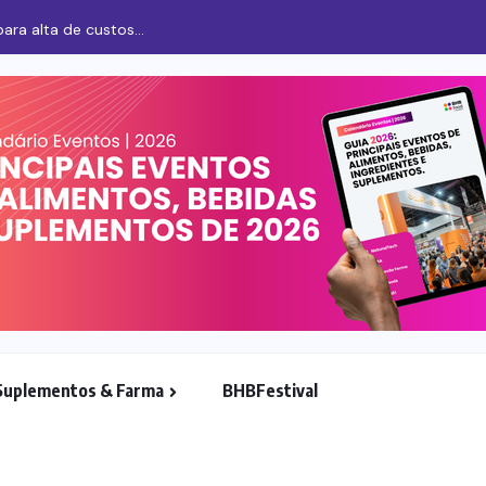
para alta de custos...
Suplementos & Farma
BHBFestival