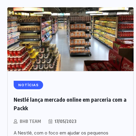
NEGÓCIOS
NOTÍCIAS
Carnes embaladas a vácuo
Nestlé lança mercado online em parceria com a
avançam no varejo brasileiro
Packk
06/08/2026
BHB TEAM
17/05/2023
A Nestlé, com o foco em ajudar os pequenos