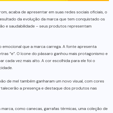
rom, acaba de apresentar em suas redes sociais oficiais, o
 resultado da evolução da marca que tem conquistado os
são e saudabilidade – seus produtos representam
o emocional que a marca carrega. A fonte apresenta
 letras “e”. O ícone do pássaro ganhou mais protagonismo e
r cada vez mais alto. A cor escolhida para ele foi o
cidade.
e pão de mel também ganharam um novo visual, com cores
fortalecerão a presença e destaque dos produtos nas
a marca, como canecas, garrafas térmicas, uma coleção de