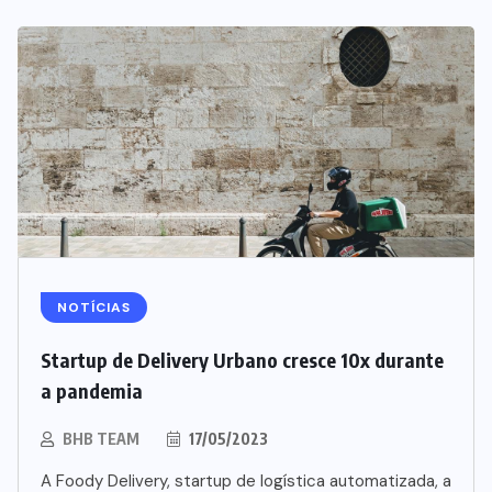
BEBIDAS
LANÇAMENTOS
NOTÍCIAS
Starbucks aposta em leite
Startup de Delivery Urbano cresce 10x durante
proteico no Brasil
a pandemia
06/08/2026
BHB TEAM
17/05/2023
A Foody Delivery, startup de logística automatizada, a