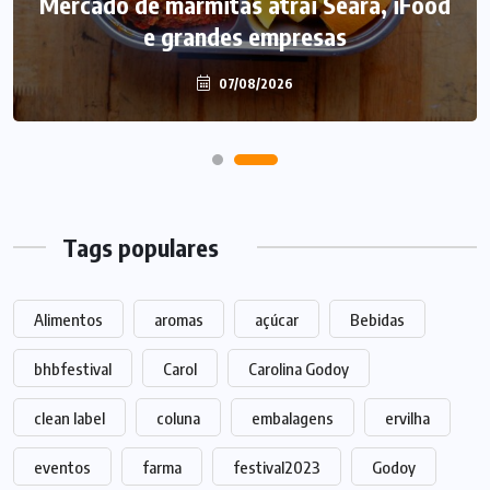
Mercado de marmitas atrai Seara, iFood
e grandes empresas
07/08/2026
Tags populares
Alimentos
aromas
açúcar
Bebidas
bhbfestival
Carol
Carolina Godoy
clean label
coluna
embalagens
ervilha
eventos
farma
festival2023
Godoy