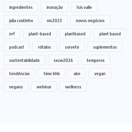
ingredientes
inovação
Isis valle
julia coutinho
nis2023
novos negócios
nrf
plant-based
plantbased
plant based
podcast
rótulos
sorvete
suplementos
sustentabilidade
sxsw2026
temperos
tendências
time bhb
ube
vegan
vegano
webinar
wellness