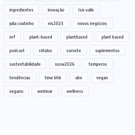
ingredientes
inovação
Isis valle
julia coutinho
nis2023
novos negócios
nrf
plant-based
plantbased
plant based
podcast
rótulos
sorvete
suplementos
sustentabilidade
sxsw2026
temperos
tendências
time bhb
ube
vegan
vegano
webinar
wellness