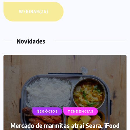
WEBINAR
(26)
Novidades
NEGÓCIOS
SUPLEMENTOS
TENDÊNCIAS
Mercado de marmitas atrai Seara, iFood
Caffeine Army lança campanha para o