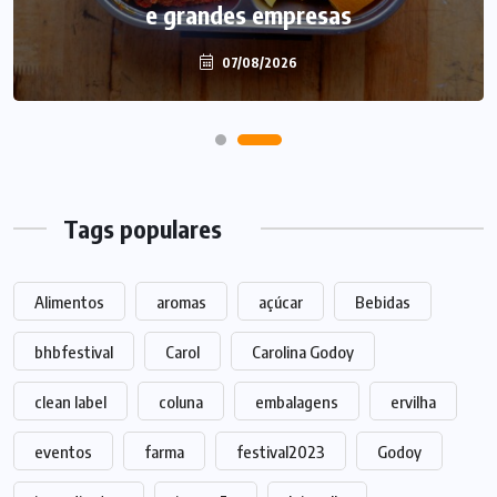
e grandes empresas
Dia dos Pais
07/08/2026
07/08/2026
Tags populares
Alimentos
aromas
açúcar
Bebidas
bhbfestival
Carol
Carolina Godoy
clean label
coluna
embalagens
ervilha
eventos
farma
festival2023
Godoy