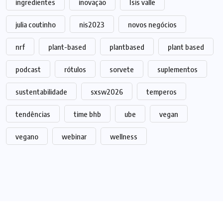
ingredientes
inovação
Isis valle
julia coutinho
nis2023
novos negócios
nrf
plant-based
plantbased
plant based
podcast
rótulos
sorvete
suplementos
sustentabilidade
sxsw2026
temperos
tendências
time bhb
ube
vegan
vegano
webinar
wellness