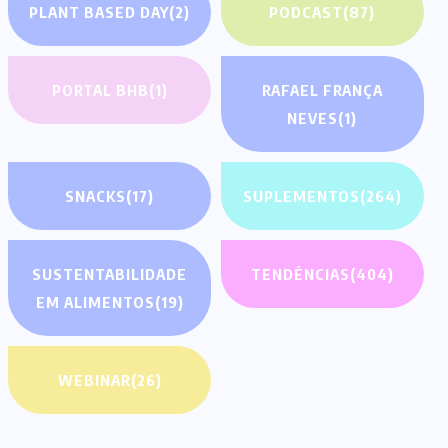
PLANT BASED DAY
(2)
PODCAST
(87)
PORTAL BHB
(1)
RAFAEL FRANÇA
NEVES
(1)
SNACKS
(17)
SUPLEMENTOS
(264)
SUSTENTABILIDADE
TENDÊNCIAS
(404)
EM ALIMENTOS
(19)
WEBINAR
(26)