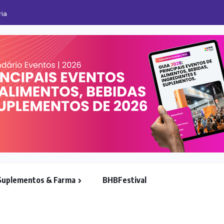
 amplia portfólio para a indústria de bebidas
Suplementos & Farma
BHBFestival