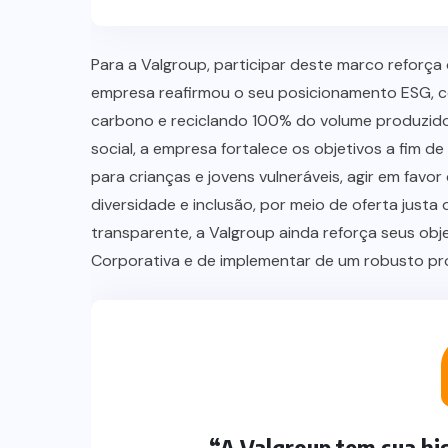
Para a Valgroup, participar deste marco reforç
empresa reafirmou o seu posicionamento ESG, c
carbono e reciclando 100% do volume produzido,
social, a empresa fortalece os objetivos a fim d
para crianças e jovens vulneráveis, agir em favo
diversidade e inclusão, por meio de oferta just
transparente, a Valgroup ainda reforça seus ob
Corporativa e de implementar de um robusto pro
EVENTOS
NOTÍCIAS
e
Fi Innovation Awards 2026 revela
tendências da indústria
05/08/2026
“A Valgroup tem sua his