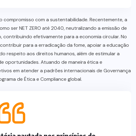
a o compromisso com a sustentabilidade. Recentemente, a
omo ser NET ZERO até 2040, neutralizando a emissão de
 contribuindo efetivamente para a economia circular. No
e contribuir para a erradicação da fome, apoiar a educação
r do respeito aos direitos humanos, além de estimular a
a de oportunidades. Atuando de maneira ética e
jetivos em atender a padrões internacionais de Governança
grama de Ética e Compliance global.
NEGÓCIOS
P&G anuncia aquisição da Thorne
por US$ 3,8 bilhões
05/08/2026
tória pautada nos princípios do