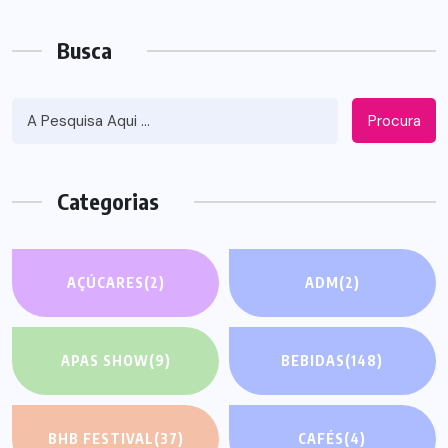
Busca
Procura
Categorias
AÇÚCARES
(2)
ADM
(2)
APAS SHOW
(9)
BEBIDAS
(148)
BHB FESTIVAL
(37)
CAFÉS
(4)