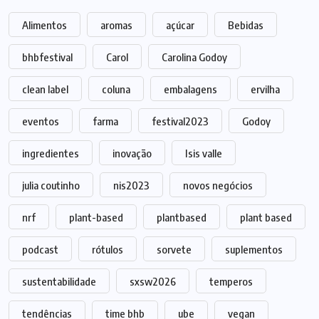
Alimentos
aromas
açúcar
Bebidas
bhbfestival
Carol
Carolina Godoy
clean label
coluna
embalagens
ervilha
eventos
farma
festival2023
Godoy
ingredientes
inovação
Isis valle
julia coutinho
nis2023
novos negócios
nrf
plant-based
plantbased
plant based
podcast
rótulos
sorvete
suplementos
sustentabilidade
sxsw2026
temperos
tendências
time bhb
ube
vegan