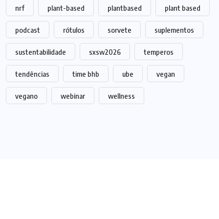
nrf
plant-based
plantbased
plant based
podcast
rótulos
sorvete
suplementos
sustentabilidade
sxsw2026
temperos
tendências
time bhb
ube
vegan
vegano
webinar
wellness